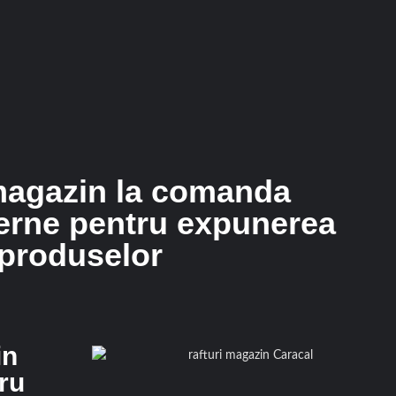
magazin la comanda
erne pentru expunerea
produselor
in
ru