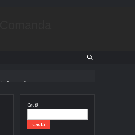
la Comanda
Search for:
ri – Bucuresti
Rafturi pal si tejghele – Gara Focsani
nsula parfumerie
Caută
Caută