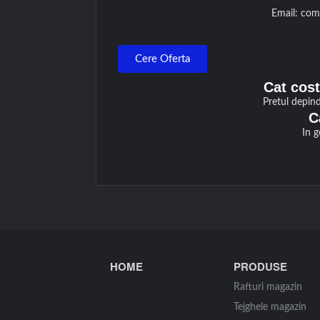
Email: come
Cere Oferta
Cat cost
Pretul depind
C
In g
HOME
PRODUSE
Rafturi magazin
Tejghele magazin