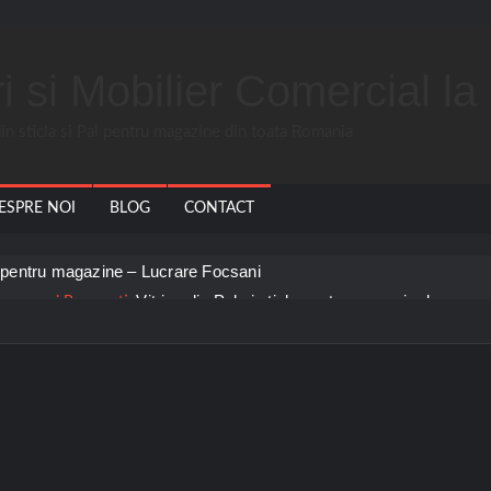
uri si Mobilier Comercial 
 din sticla si Pal pentru magazine din toata Romania
ESPRE NOI
BLOG
CONTACT
la pentru magazine – Lucrare Focsani
Vitrine din Pal si sticla pentru magazin de ceasu
eordeni
Mobilier magazin tehnica medicala – Pitesti
papetarie – Bucuresti
Rafturi piese auto Popesti
I