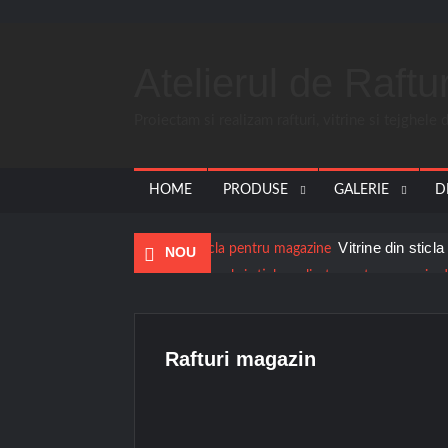
Atelierul de Raft
Proiectam si realizam rafturi, vitrine si tejghele
HOME
PRODUSE
GALERIE
D
Vitrine din stic
NOU
Mobilier spatiu copiere chei – Popesti L
Vitrine bijuterii Buzau
Rafturi 
Rafturi magazin
Receptie & Tejghele Racari