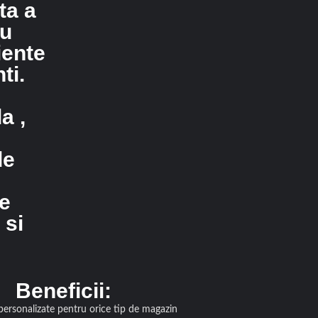
ta a
ru
iente
ti.
a ,
de
te
 si
Beneficii:
 personalizate pentru orice tip de magazin