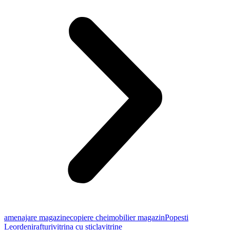
amenajare magazine
copiere chei
mobilier magazin
Popesti
Leordeni
rafturi
vitrina cu sticla
vitrine