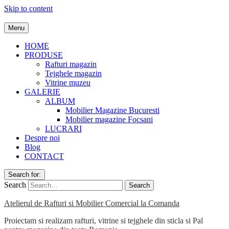
Skip to content
Menu
HOME
PRODUSE
Rafturi magazin
Tejghele magazin
Vitrine muzeu
GALERIE
ALBUM
Mobilier Magazine Bucuresti
Mobilier magazine Focsani
LUCRARI
Despre noi
Blog
CONTACT
Search for:
Search
Atelierul de Rafturi si Mobilier Comercial la Comanda
Proiectam si realizam rafturi, vitrine si tejghele din sticla si Pal