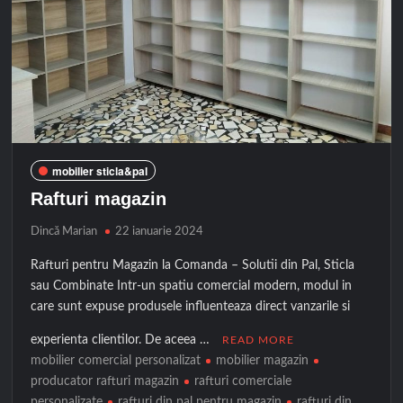
mobilier sticla&pal
Rafturi magazin
Dincă Marian
22 ianuarie 2024
Rafturi pentru Magazin la Comanda – Solutii din Pal, Sticla
sau Combinate Intr-un spatiu comercial modern, modul in
care sunt expuse produsele influenteaza direct vanzarile si
experienta clientilor. De aceea …
READ MORE
mobilier comercial personalizat
mobilier magazin
producator rafturi magazin
rafturi comerciale
personalizate
rafturi din pal pentru magazin
rafturi din