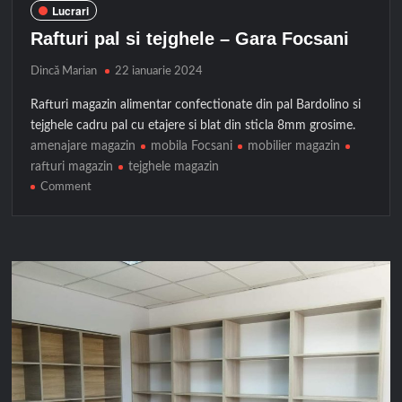
Lucrari
Rafturi pal si tejghele – Gara Focsani
Dincă Marian
22 ianuarie 2024
Rafturi magazin alimentar confectionate din pal Bardolino si
tejghele cadru pal cu etajere si blat din sticla 8mm grosime.
amenajare magazin
mobila Focsani
mobilier magazin
rafturi magazin
tejghele magazin
on
Comment
Rafturi
pal
si
tejghele
–
Gara
Focsani