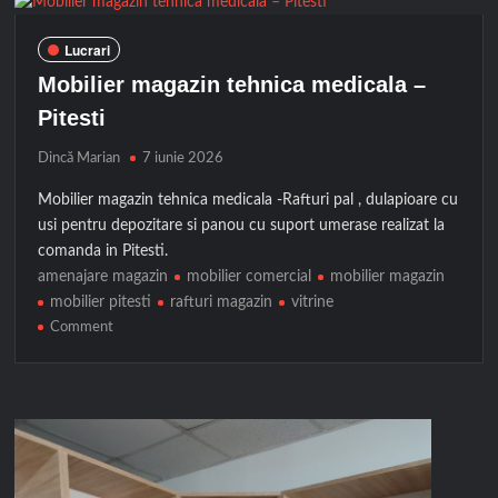
–
Popesti
Lucrari
Leordeni
Mobilier magazin tehnica medicala –
Pitesti
Dincă Marian
7 iunie 2026
Mobilier magazin tehnica medicala -Rafturi pal , dulapioare cu
usi pentru depozitare si panou cu suport umerase realizat la
comanda in Pitesti.
amenajare magazin
mobilier comercial
mobilier magazin
mobilier pitesti
rafturi magazin
vitrine
on
Comment
Mobilier
magazin
tehnica
medicala
–
Pitesti