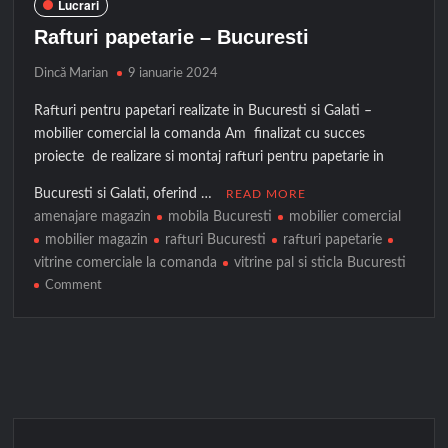
Lucrari
Rafturi papetarie – Bucuresti
Dincă Marian
9 ianuarie 2024
Rafturi pentru papetari realizate in Bucuresti si Galati –
mobilier comercial la comanda Am finalizat cu succes
proiecte de realizare si montaj rafturi pentru papetarie in
Bucuresti si Galati, oferind …
READ MORE
amenajare magazin
mobila Bucuresti
mobilier comercial
mobilier magazin
rafturi Bucuresti
rafturi papetarie
vitrine comerciale la comanda
vitrine pal si sticla Bucuresti
on
Comment
Rafturi
papetarie
–
Bucuresti