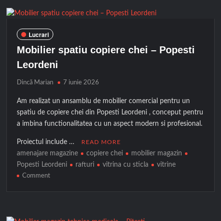
Lucrari
Mobilier spatiu copiere chei – Popesti
Leordeni
Dincă Marian
7 iunie 2026
Am realizat un ansamblu de mobilier comercial pentru un
spatiu de copiere chei din Popesti Leordeni , conceput pentru
a imbina functionalitatea cu un aspect modern si profesional.
Proiectul include …
READ MORE
amenajare magazine
copiere chei
mobilier magazin
Popesti Leordeni
rafturi
vitrina cu sticla
vitrine
on
Comment
Mobilier
spatiu
copiere
chei