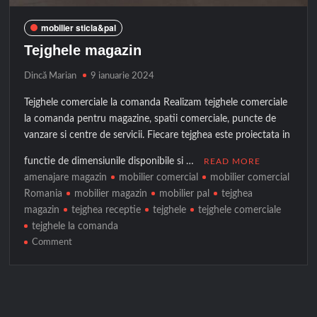
mobilier sticla&pal
Tejghele magazin
Dincă Marian
9 ianuarie 2024
Tejghele comerciale la comanda Realizam tejghele comerciale
la comanda pentru magazine, spatii comerciale, puncte de
vanzare si centre de servicii. Fiecare tejghea este proiectata in
functie de dimensiunile disponibile si …
READ MORE
amenajare magazin
mobilier comercial
mobilier comercial
Romania
mobilier magazin
mobilier pal
tejghea
magazin
tejghea receptie
tejghele
tejghele comerciale
tejghele la comanda
on
Comment
Tejghele
magazin