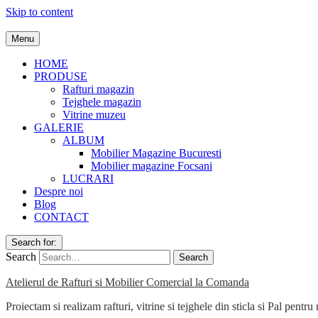
Skip to content
Menu
HOME
PRODUSE
Rafturi magazin
Tejghele magazin
Vitrine muzeu
GALERIE
ALBUM
Mobilier Magazine Bucuresti
Mobilier magazine Focsani
LUCRARI
Despre noi
Blog
CONTACT
Search for:
Search
Atelierul de Rafturi si Mobilier Comercial la Comanda
Proiectam si realizam rafturi, vitrine si tejghele din sticla si Pal pen