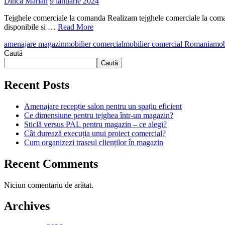
Dincă Marian
9 ianuarie 2024
Tejghele comerciale la comanda Realizam tejghele comerciale la comand
disponibile si …
Read More
amenajare magazin
mobilier comercial
mobilier comercial Romania
mob
Caută
Caută
Recent Posts
Amenajare recepție salon pentru un spațiu eficient
Ce dimensiune pentru tejghea într-un magazin?
Sticlă versus PAL pentru magazin – ce alegi?
Cât durează execuția unui proiect comercial?
Cum organizezi traseul clienților în magazin
Recent Comments
Niciun comentariu de arătat.
Archives