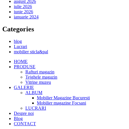
august 2026
iulie 2026
iunie 2026
ianuarie 2024
Categories
blog
Lucrari
mobilier sticla&pal
HOME
PRODUSE
Rafturi magazin
Tejghele magazin
Vitrine muzeu
GALERIE
ALBUM
Mobilier Magazine Bucuresti
Mobilier magazine Focsani
LUCRARI
Despre noi
Blog
CONTACT