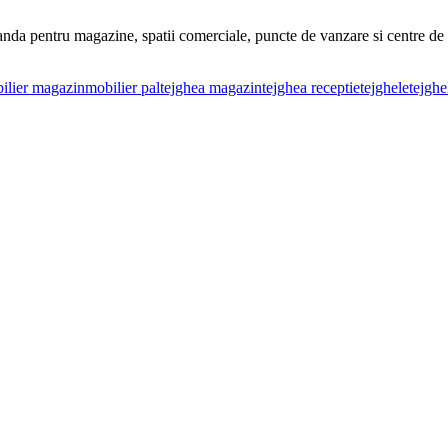
a pentru magazine, spatii comerciale, puncte de vanzare si centre de ser
ilier magazin
mobilier pal
tejghea magazin
tejghea receptie
tejghele
tejghe