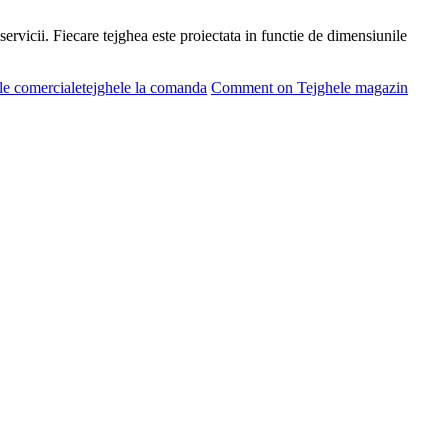
vicii. Fiecare tejghea este proiectata in functie de dimensiunile
le comerciale
tejghele la comanda
Comment
on Tejghele magazin