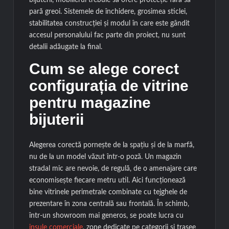
bijuterii, mobilierul trebuie să ofere protecție fără să
pară greoi. Sistemele de închidere, grosimea sticlei,
stabilitatea construcției și modul în care este gândit
accesul personalului fac parte din proiect, nu sunt
detalii adăugate la final.
Cum se alege corect
configurația de vitrine
pentru magazine
bijuterii
Alegerea corectă pornește de la spațiu și de la marfă,
nu de la un model văzut într-o poză. Un magazin
stradal mic are nevoie, de regulă, de o amenajare care
economisește fiecare metru util. Aici funcționează
bine vitrinele perimetrale combinate cu tejghele de
prezentare în zona centrală sau frontală. În schimb,
într-un showroom mai generos, se poate lucra cu
insule comerciale
, zone dedicate pe categorii și trasee