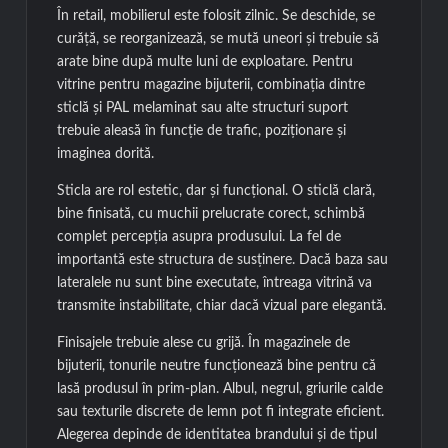
În retail, mobilierul este folosit zilnic. Se deschide, se
curăță, se reorganizează, se mută uneori și trebuie să
arate bine după multe luni de exploatare. Pentru
vitrine pentru magazine bijuterii, combinația dintre
sticlă și PAL melaminat sau alte structuri suport
trebuie aleasă în funcție de trafic, poziționare și
imaginea dorită.
Sticla are rol estetic, dar și funcțional. O sticlă clară,
bine finisată, cu muchii prelucrate corect, schimbă
complet percepția asupra produsului. La fel de
importantă este structura de susținere. Dacă baza sau
lateralele nu sunt bine executate, întreaga vitrină va
transmite instabilitate, chiar dacă vizual pare elegantă.
Finisajele trebuie alese cu grijă. În magazinele de
bijuterii, tonurile neutre funcționează bine pentru că
lasă produsul în prim-plan. Albul, negrul, griurile calde
sau texturile discrete de lemn pot fi integrate eficient.
Alegerea depinde de identitatea brandului și de tipul