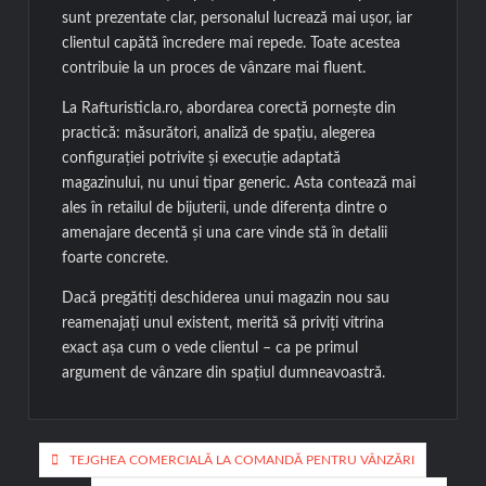
sunt prezentate clar, personalul lucrează mai ușor, iar
clientul capătă încredere mai repede. Toate acestea
contribuie la un proces de vânzare mai fluent.
La Rafturisticla.ro, abordarea corectă pornește din
practică: măsurători, analiză de spațiu, alegerea
configurației potrivite și execuție adaptată
magazinului, nu unui tipar generic. Asta contează mai
ales în retailul de bijuterii, unde diferența dintre o
amenajare decentă și una care vinde stă în detalii
foarte concrete.
Dacă pregătiți deschiderea unui magazin nou sau
reamenajați unul existent, merită să priviți vitrina
exact așa cum o vede clientul – ca pe primul
argument de vânzare din spațiul dumneavoastră.
Navigare
TEJGHEA COMERCIALĂ LA COMANDĂ PENTRU VÂNZĂRI