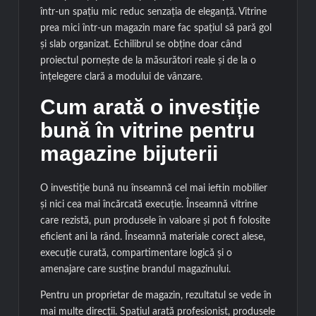
într-un spațiu mic reduc senzația de eleganță. Vitrine
prea mici într-un magazin mare fac spațiul să pară gol
și slab organizat. Echilibrul se obține doar când
proiectul pornește de la măsurători reale și de la o
înțelegere clară a modului de vânzare.
Cum arată o investiție
bună în vitrine pentru
magazine bijuterii
O investiție bună nu înseamnă cel mai ieftin mobilier
și nici cea mai încărcată execuție. Înseamnă vitrine
care rezistă, pun produsele în valoare și pot fi folosite
eficient ani la rând. Înseamnă materiale corect alese,
execuție curată, compartimentare logică și o
amenajare care susține brandul magazinului.
Pentru un proprietar de magazin, rezultatul se vede în
mai multe direcții. Spațiul arată profesionist, produsele