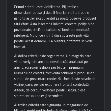
Primul criteriu este vizibilitatea. Bijuteriile au
dimensiuni reduse și detalii fine, iar vitrina trebuie
gândită astfel încât clientul să poată observa produsul
fără efort. Asta înseamnă înălțimi corecte, polițe bine
poziționate, sticlă de calitate și iluminare montată
inteligent. Nu orice vitrină din sticlă este potrivită
pentru acest domeniu. La bijuterii, diferența se vede
imediat.
Al doilea criteriu este organizarea. Un magazin care
vinde verighete are alte nevoi decât unul axat pe
argint, accesorii fashion sau bijuterii premium.
Numărul de colecții, frecvența schimbării produselor
și tipul de prezentare contează. Uneori este nevoie de
vitrine joase, pentru expunere frontală controlată.
Alteori, de corpuri verticale pentru seturi, piese
statement sau colecții sezoniere.
Al treilea criteriu este siguranța. În magazinele de